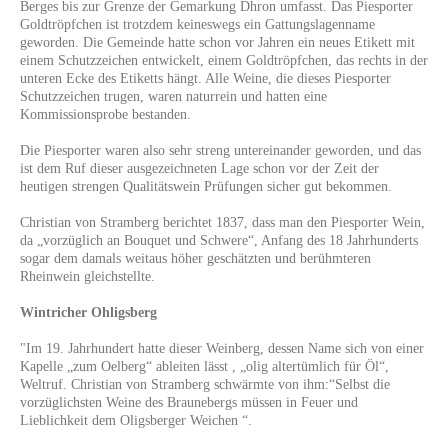
Berges bis zur Grenze der Gemarkung Dhron umfasst. Das Piesporter
Goldtröpfchen ist trotzdem keineswegs ein Gattungslagenname
geworden. Die Gemeinde hatte schon vor Jahren ein neues Etikett mit
einem Schutzzeichen entwickelt, einem Goldtröpfchen, das rechts in der
unteren Ecke des Etiketts hängt. Alle Weine, die dieses Piesporter
Schutzzeichen trugen, waren naturrein und hatten eine
Kommissionsprobe bestanden.
Die Piesporter waren also sehr streng untereinander geworden, und das
ist dem Ruf dieser ausgezeichneten Lage schon vor der Zeit der
heutigen strengen Qualitätswein Prüfungen sicher gut bekommen.
Christian von Stramberg berichtet 1837, dass man den Piesporter Wein,
da „vorzüglich an Bouquet und Schwere“, Anfang des 18 Jahrhunderts
sogar dem damals weitaus höher geschätzten und berühmteren
Rheinwein gleichstellte.
Wintricher Ohligsberg
"Im 19. Jahrhundert hatte dieser Weinberg, dessen Name sich von einer
Kapelle „zum Oelberg“ ableiten lässt , „olig altertümlich für Öl“,
Weltruf. Christian von Stramberg schwärmte von ihm
:
“Selbst die
vorzüglichsten Weine des Braunebergs müssen in Feuer und
Lieblichkeit dem Oligsberger Weichen “.