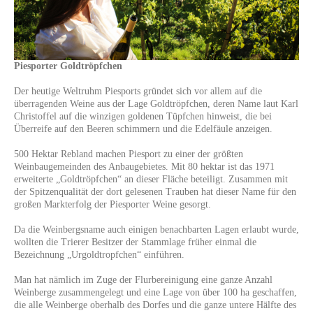
Piesporter Goldtröpfchen
Der heutige Weltruhm Piesports gründet sich vor allem auf die
überragenden Weine aus der Lage Goldtröpfchen, deren Name laut Karl
Christoffel auf die winzigen goldenen Tüpfchen hinweist, die bei
Überreife auf den Beeren schimmern und die Edelfäule anzeigen.
500 Hektar
Rebl
and
machen Piesport zu einer der größten
Weinbaugemeinden des Anbaugebietes. Mit 80 hektar ist das 1971
erweiterte „Goldtröpfchen“ an dieser Fläche beteiligt. Zusammen mit
der Spitzenqualität der dort gelesenen Trauben hat dieser Name für den
großen Markterfolg der Piesporter Weine gesorgt.
Da die Weinbergsname auch einigen benachbarten Lagen erlaubt wurde,
wollten die Trierer Besitzer der Stammlage früher einmal die
Bezeichnung „Urgoldtropfchen“ einführen.
Man hat nämlich im Zuge der Flurbereinigung eine ganze Anzahl
Weinberge zusammengelegt und eine Lage von über 100 ha geschaffen,
die alle Weinberge oberhalb des Dorfes und die ganze untere Hälfte des